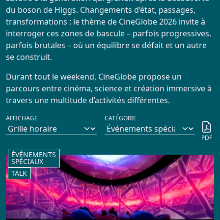
Infos Pratiques
du boson de Higgs. Changements d’état, passages,
transformations : le thème de CineGlobe 2026 invite à
interroger ces zones de bascule – parfois progressives,
Réservation
parfois brutales – où un équilibre se défait et un autre
se construit.
ARCHIVES
Durant tout le weekend, CineGlobe propose un
parcours entre cinéma, science et création immersive à
Actualités
travers une multitude d’activités différentes.
AFFICHAGE
CATÉGORIE
Répertoire
PDF
ÉVÉNEMENTS
SPÉCIAUX
TALK