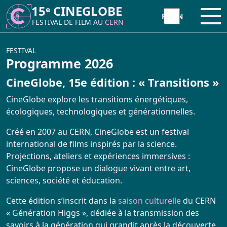
15ᵉ CINEGLOBE
15ᵉ CINEGLOBE
Ouvr
Ouvr
FESTIVAL DE FILM AU
FESTIVAL DE FILM AU
CERN
CERN
À PROPOS
FESTIVAL
Programme 2026
CineGlobe, 15e édition : « Transitions »
CineGlobe ?
INITIATIVE
CineGlobe explore les transitions énergétiques,
Partenaires
écologiques, technologiques et générationnelles.
Atelier Animation Moviola
FESTIVAL
Créé en 2007 au CERN, CineGlobe est un festival
Newsletter
international de films inspirés par la science.
Atelier Tetra Pak Camera
Programme 2026
Projections, ateliers et expériences immersives :
Contact
CineGlobe propose un dialogue vivant entre art,
Cinema Caravane
sciences, société et éducation.
CineGlobe 2026 – Photo Album
Minima Cinema
Cette édition s’inscrit dans la
saison culturelle
du CERN
Retour sur la 15ème édition
« Génération Higgs », dédiée à la transmission des
savoirs à la génération qui grandit après la découverte