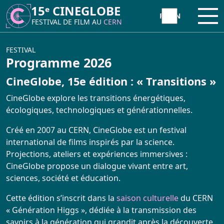
15ᵉ CINEGLOBE
15ᵉ CINEGLOBE
Ouvr
Ouvr
FESTIVAL DE FILM AU
FESTIVAL DE FILM AU
CERN
CERN
À PROPOS
FESTIVAL
Programme 2026
CineGlobe, 15e édition : « Transitions »
CineGlobe ?
INITIATIVE
CineGlobe explore les transitions énergétiques,
Partenaires
écologiques, technologiques et générationnelles.
Atelier Animation Moviola
FESTIVAL
Créé en 2007 au CERN, CineGlobe est un festival
Newsletter
international de films inspirés par la science.
Atelier Tetra Pak Camera
Programme 2026
Projections, ateliers et expériences immersives :
Contact
CineGlobe propose un dialogue vivant entre art,
Cinema Caravane
sciences, société et éducation.
CineGlobe 2026 – Photo Album
Minima Cinema
Cette édition s’inscrit dans la
saison culturelle
du CERN
Retour sur la 15ème édition
« Génération Higgs », dédiée à la transmission des
savoirs à la génération qui grandit après la découverte