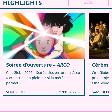
HIGHLIGHTS
2026
Soirée d’ouverture –
ARCO
Cérémon
CineGlobe 2026 – Soirée d’ouverture : « Arco
CineGlobe 
» Projection en plein-air si la météo le
prix Projec
permet –…
CineGlobe 2
VENDREDI 05
21:00 → 22:30
SAMEDI 06