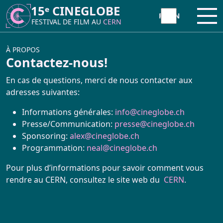
15ᵉ CINEGLOBE
15ᵉ CINEGLOBE
Ouvr
Ouvr
FESTIVAL DE FILM AU
FESTIVAL DE FILM AU
CERN
CERN
À PROPOS
À PROPOS
Contactez-nous!
CineGlobe ?
En cas de questions, merci de nous contacter aux
adresses suivantes:
Partenaires
Informations générales:
info@cineglobe.ch
Presse/Communication:
presse@cineglobe.ch
Newsletter
Sponsoring:
alex@cineglobe.ch
Programmation:
neal@cineglobe.ch
Contact
Pour plus d’informations pour savoir comment vous
rendre au CERN, consultez le site web du
CERN
.
INITIATIVE