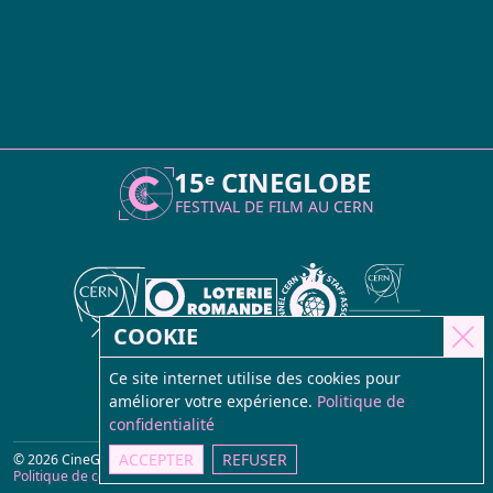
Atelier Animation Moviola
FESTIVAL
Atelier Tetra Pak Camera
Programme 2026
ARCHIVES
Cinema Caravane
CineGlobe 2026 – Photo Album
Actualités
Minima Cinema
15ᵉ CINEGLOBE
Retour sur la 15ème édition
FESTIVAL DE FILM AU
CERN
Répertoire
Infos Pratiques
Réservation
COOKIE
Ce site internet utilise des cookies pour
améliorer votre expérience.
Politique de
confidentialité
ACCEPTER
REFUSER
© 2026 CineGlobe
Site internet
daisybell
Politique de confidentialité