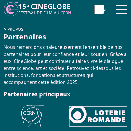
15ᵉ CINEGLOBE
15ᵉ CINEGLOBE
Ouvr
Ouvr
FESTIVAL DE FILM AU
FESTIVAL DE FILM AU
CERN
CERN
À PROPOS
À PROPOS
Partenaires
CineGlobe ?
Nous remercions chaleureusement l’ensemble de nos
partenaires pour leur confiance et leur soutien. Grâce à
eux, CineGlobe peut continuer à faire vivre le dialogue
Partenaires
entre science, art et société. Retrouvez ci-dessous les
institutions, fondations et structures qui
Newsletter
accompagnent cette édition 2025.
Contact
Partenaires principaux
INITIATIVE