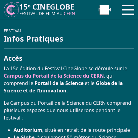
15ᵉ CINEGLOBE
15ᵉ CINEGLOBE
Ouvr
Ouvr
FESTIVAL DE FILM AU
FESTIVAL DE FILM AU
CERN
CERN
À PROPOS
FESTIVAL
Infos Pratiques
CineGlobe ?
INITIATIVE
Accès
Partenaires
La 15e édition du Festival CineGlobe se déroule sur le
Atelier Animation Moviola
FESTIVAL
Campus du Portail de la Science du CERN
, qui
Newsletter
comprend le
Portail de la Science
et le
Globe de la
Atelier Tetra Pak Camera
Science et de l’Innovation
.
Programme 2026
Contact
Le Campus du Portail de la Science du CERN comprend
Cinema Caravane
plusieurs espaces que nous utiliserons pendant le
CineGlobe 2026 – Photo Album
festival :
Minima Cinema
Retour sur la 15ème édition
Auditorium
, situé en retrait de la route principale
Le Globe
, à seulement 50 mètres du Science