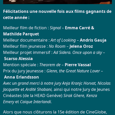
Infos Pratiques
Félicitations une nouvelle fois aux films gagnants de
cette année :
Réservation
Meilleur film de fiction :
Signal
–
Emma Carré &
ARCHIVES
Mathilde Parquet
Meilleur documentaire :
Art of Looking
–
Andris Gauja
Meilleur film jeunesse :
No Room
–
Jelena Oroz
Actualités
Meilleur projet immersif :
Ad Sidera. Once upon a sky
–
Scarso Alessia
Répertoire
Mention spéciale :
Theorem de
–
Pierre Vassal
Prix du jury jeunesse :
Glenn, the Great Nature Lover
–
Anna Erlandsson
Avec un grand merci à notre jury Anja Kranjc Horvat, Nicolas
Jacquette
et
Arditë Shabani,
ainsi qui notre Jury de Jeunes
Cinéastes (de la HEAD Genève)
Sirak Ghere, Kenza
Emery
et
Caïque Interlandi.
Alors que nous clôturons la 15e édition de CineGlobe,