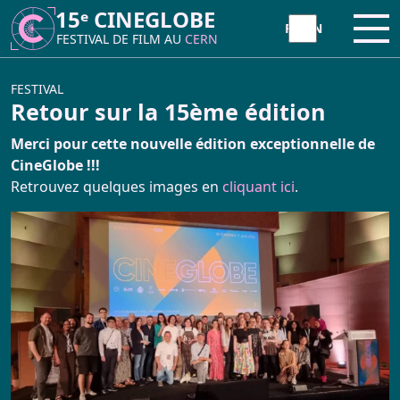
15ᵉ CINEGLOBE
15ᵉ CINEGLOBE
Ouvr
Ouvr
FESTIVAL DE FILM AU
FESTIVAL DE FILM AU
CERN
CERN
À PROPOS
FESTIVAL
Retour sur la 15ème édition
CineGlobe ?
Merci pour cette nouvelle édition exceptionnelle de
INITIATIVE
CineGlobe !!!
Retrouvez quelques images en
cliquant ici
.
Partenaires
Atelier Animation Moviola
FESTIVAL
Newsletter
Atelier Tetra Pak Camera
Programme 2026
Contact
Cinema Caravane
CineGlobe 2026 – Photo Album
Minima Cinema
Retour sur la 15ème édition