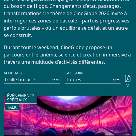
Infos Pratiques
du boson de Higgs. Changements d’état, passages,
transformations : le thème de CineGlobe 2026 invite à
interroger ces zones de bascule – parfois progressives,
Réservation
parfois brutales – où un équilibre se défait et un autre
se construit.
ARCHIVES
Durant tout le weekend, CineGlobe propose un
parcours entre cinéma, science et création immersive à
Actualités
travers une multitude d’activités différentes.
AFFICHAGE
CATÉGORIE
Répertoire
PDF
ÉVÉNEMENTS
SPÉCIAUX
TALK