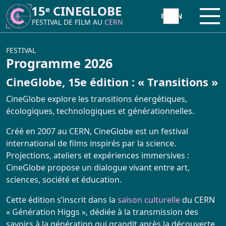
15ᵉ CINEGLOBE
15ᵉ CINEGLOBE
Ouvr
Ouvr
FESTIVAL DE FILM AU
FESTIVAL DE FILM AU
CERN
CERN
À PROPOS
FESTIVAL
Programme 2026
CineGlobe, 15e édition : « Transitions »
CineGlobe ?
INITIATIVE
CineGlobe explore les transitions énergétiques,
Partenaires
écologiques, technologiques et générationnelles.
Atelier Animation Moviola
FESTIVAL
Créé en 2007 au CERN, CineGlobe est un festival
Newsletter
international de films inspirés par la science.
Atelier Tetra Pak Camera
Programme 2026
Projections, ateliers et expériences immersives :
Contact
CineGlobe propose un dialogue vivant entre art,
Cinema Caravane
sciences, société et éducation.
CineGlobe 2026 – Photo Album
Minima Cinema
Cette édition s’inscrit dans la
saison culturelle
du CERN
Retour sur la 15ème édition
« Génération Higgs », dédiée à la transmission des
savoirs à la génération qui grandit après la découverte