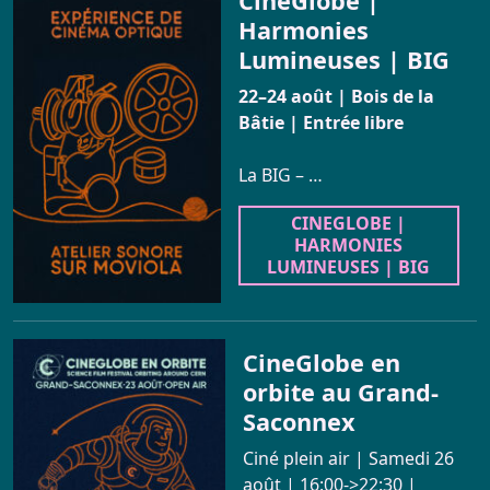
CineGlobe |
Infos Pratiques
Harmonies
Lumineuses | BIG
Réservation
22–24 août | Bois de la
Bâtie | Entrée libre
La BIG – …
CINEGLOBE |
HARMONIES
LUMINEUSES | BIG
CineGlobe en
orbite au Grand-
Saconnex
Ciné plein air | Samedi 26
août | 16:00->22:30 |