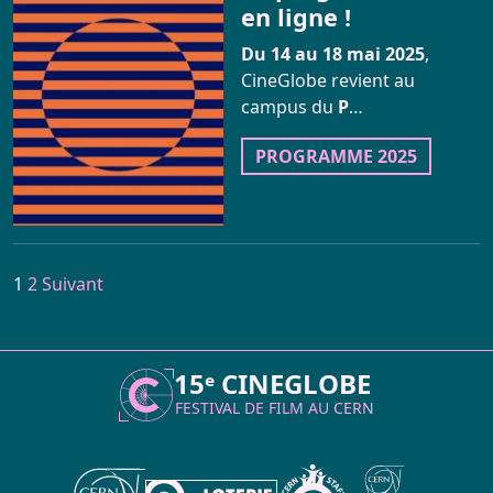
en ligne !
Du 14 au 18 mai 2025
,
CineGlobe revient au
campus du
P
…
PROGRAMME 2025
Navigation
1
2
Suivant
des
pages
15ᵉ CINEGLOBE
FESTIVAL DE FILM AU
CERN