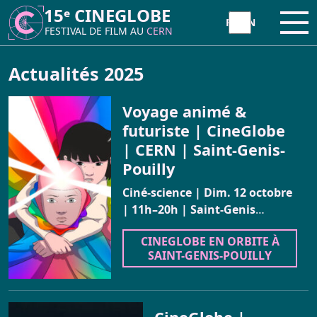
15ᵉ CINEGLOBE
15ᵉ CINEGLOBE
Ouvr
Ouvr
FESTIVAL DE FILM AU
FESTIVAL DE FILM AU
CERN
CERN
À PROPOS
Actualités 2025
Voyage animé &
CineGlobe ?
INITIATIVE
futuriste | CineGlobe
| CERN | Saint-Genis-
Partenaires
Atelier Animation Moviola
Pouilly
FESTIVAL
Newsletter
Ciné-science | Dim. 12 octobre
Atelier Tetra Pak Camera
| 11h–20h | Saint-Genis
…
Programme 2026
ARCHIVES
Contact
Cinema Caravane
CINEGLOBE EN ORBITE À
CineGlobe 2026 – Photo Album
SAINT-GENIS-POUILLY
Actualités
Minima Cinema
Retour sur la 15ème édition
Répertoire