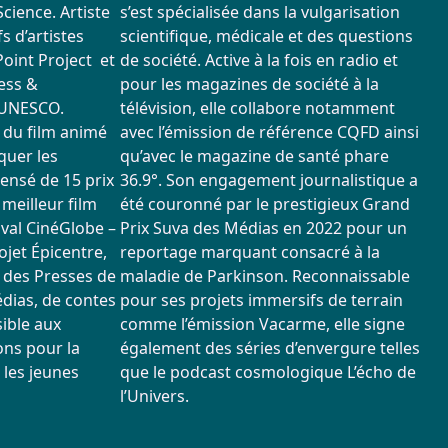
cience. Artiste
s’est spécialisée dans la vulgarisation
fs d’artistes
scientifique, médicale et des questions
oint Project et
de société. Active à la fois en radio et
ess &
pour les magazines de société à la
’UNESCO.
télévision, elle collabore notamment
3 du film animé
avec l’émission de référence CQFD ainsi
quer les
qu’avec le magazine de santé phare
ensé de 15 prix
36.9°. Son engagement journalistique a
 meilleur film
été couronné par le prestigieux Grand
ival CinéGlobe –
Prix Suva des Médias en 2022 pour un
ojet Épicentre,
reportage marquant consacré à la
o des Presses de
maladie de Parkinson. Reconnaissable
édias, de contes
pour ses projets immersifs de terrain
sible aux
comme l’émission Vacarme, elle signe
ons pour la
également des séries d’envergure telles
 les jeunes
que le podcast cosmologique L’écho de
l’Univers.