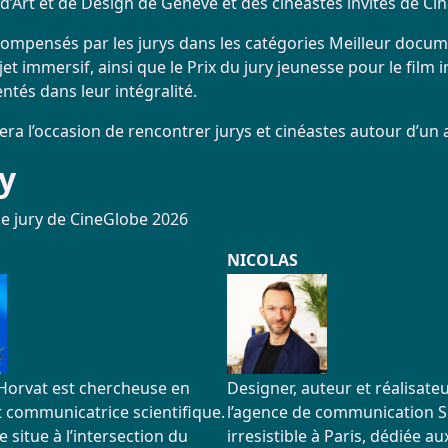
d’Art et de Design de Genève et des cinéastes invités de Ci
compensés par les jurys dans les catégories Meilleur documen
jet immersif, ainsi que le Prix du jury jeunesse pour le film 
ntés dans leur intégralité.
sera l’occasion de rencontrer jurys et cinéastes autour d’un a
ry
e jury de CineGlobe 2026
NICOLAS
 Horvat est chercheuse en
Designer, auteur et réalisateu
t communicatrice scientifique.
l’agence de communication Si
e situe à l’intersection du
irresistible à Paris, dédiée au