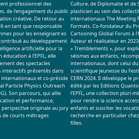
nt professionnel des
Culture, de Diplomatie et de S
es, de l’engagement du public
plasticien au sein des collecti
ration créative. De retour au
internationaux The Meeting P
6 en tant que responsable
Formats. Co-fondateur du Pr
mes pour les enseignant·es
Cartooning Global Forum à l
 contribué au développement
Auteur et réalisateur en 202
telligence artificielle pour la
« Tremblements », pour expli
 éducation à l’EPFL, elle
séismes aux enfants, récomp
lement des spectacles
internationaux, dont celui du
s interactifs présentés dans
scientifique jeunesse du Fest
s internationaux et co-préside
CERN 2024. Il développe le pr
nal Particle Physics Outreach
édité par les Editions Quant
). Son parcours, qui allie
l’EPFL, une collection pluri-m
ucation et performance,
pour rendre la science acces
perspective originale au jury
enfants et susciter les vocati
 de courts métrages
recherche en particulier chez
filles.