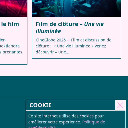
le film
Film de clôture –
Une vie
illuminée
tion
CineGlobe 2026 – Film et discussion de
ue) tiendra
clôture : « Une vie illuminée » Venez
s prenantes
découvrir « Une…
COOKIE
Ce site internet utilise des cookies pour
améliorer votre expérience.
Politique de
confidentialité