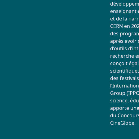
développeme
enseignant·
et de la nar
CERN en 202
des program
après avoir
d’outils d’in
recherche en
conçoit éga
scientifique
des festival
l’Internatio
Group (IPPOG
science, éd
apporte une 
du Concours
CineGlobe.