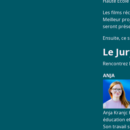
Haute École 
Les films ré
Meilleur pro
seront prése
Ensuite, ce 
Le Ju
Rencontrez l
ANJA
Anja Kranjc
éducation e
Son travail s