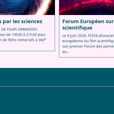
 par les sciences
Forum Européen sur 
scientifique
 DE FILMS IMMERSIFS
ous de 19h30 à 21h30 pour
Le 4 juin 2026, l’ESFA (Associa
n de films immersifs à 360°
européenne du film scientifiq
son premier Forum des partie
au…