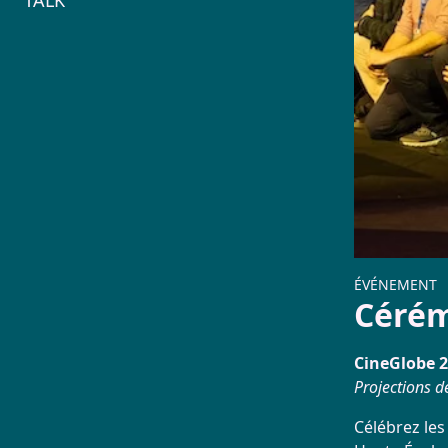
TALK
1573
ÉVÉNEMENT
Cérém
CineGlobe 2
Projections d
Célébrez les