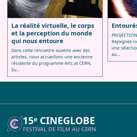
La réalité virtuelle, le corps
Entourés
et la perception du monde
PROJECTION
qui nous entoure
Rejoignez-n
une sélectio
Dans cette rencontre ouverte avec des
au…
artistes, nous accueillons une ancienne
résidente du programme Arts at CERN,
Su…
15ᵉ CINEGLOBE
FESTIVAL DE FILM AU
CERN