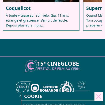
Coquelicot
Superm
À toute vitesse sur son vélo, Gia, 11 ans,
Quand Mario
étrange et gracieuse, s’enfuit de l’école.
Tom occupé 
Depuis plusieurs mois,…
préparer un
15ᵉ CINEGLOBE
FESTIVAL DE FILM AU
CERN
COOKIE