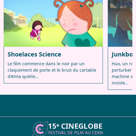
Shoelaces Science
Junkbot
Le film commence dans le noir par un
Huo, un rob
claquement de porte et le bruit du cartable
perturber lo
d’Alma qu’elle…
machine ab
insiste…
15ᵉ CINEGLOBE
FESTIVAL DE FILM AU
CERN