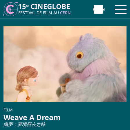
15ᵉ CINEGLOBE
15ᵉ CINEGLOBE
Ouvr
Ouvr
FESTIVAL DE FILM AU
FESTIVAL DE FILM AU
CERN
CERN
À PROPOS
CineGlobe ?
INITIATIVE
Partenaires
Atelier Animation Moviola
FESTIVAL
Newsletter
Atelier Tetra Pak Camera
Programme 2026
ARCHIVES
Contact
Cinema Caravane
710
CineGlobe 2026 – Photo Album
Actualités
FILM
Minima Cinema
Weave A Dream
Retour sur la 15ème édition
織夢：夢境褪去之時
Répertoire