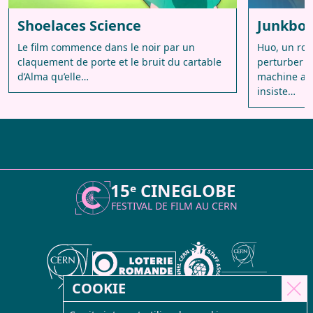
Shoelaces Science
Junkbot
Le film commence dans le noir par un
Huo, un rob
claquement de porte et le bruit du cartable
perturber lo
d’Alma qu’elle…
machine ab
insiste…
15ᵉ CINEGLOBE
FESTIVAL DE FILM AU
CERN
COOKIE