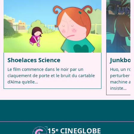
Shoelaces Science
Junkbot
Le film commence dans le noir par un
Huo, un rob
claquement de porte et le bruit du cartable
perturber lo
d’Alma qu’elle…
machine ab
insiste…
15ᵉ CINEGLOBE